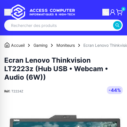
0
Accueil
Gaming
Moniteurs
Ecran Lenovo Thinkvis
Ecran Lenovo Thinkvision
LT2223z (Hub USB • Webcam •
Audio (6W))
-44%
Réf:
T2224Z