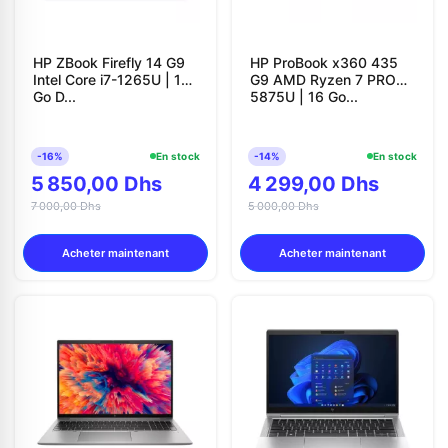
HP ZBook Firefly 14 G9
HP ProBook x360 435
Intel Core i7-1265U | 16
G9 AMD Ryzen 7 PRO
Go D...
5875U | 16 Go...
-16%
En stock
-14%
En stock
5 850,00 Dhs
4 299,00 Dhs
7 000,00 Dhs
5 000,00 Dhs
Acheter maintenant
Acheter maintenant