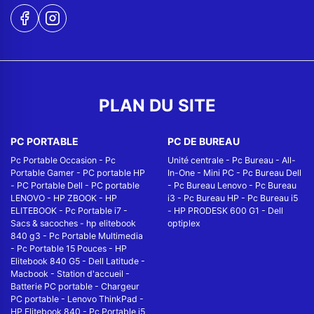
PLAN DU SITE
PC PORTABLE
PC DE BUREAU
Pc Portable Occasion
-
Pc
Unité centrale
-
Pc Bureau
-
All-
Portable Gamer
-
PC portable HP
In-One
-
Mini PC
-
Pc Bureau Dell
-
PC Portable Dell
-
PC portable
-
Pc Bureau Lenovo
-
Pc Bureau
LENOVO
-
HP ZBOOK
-
HP
i3
-
Pc Bureau HP
-
Pc Bureau i5
ELITEBOOK
-
Pc Portable i7
-
-
HP PRODESK 600 G1
-
Dell
Sacs & sacoches
-
hp elitebook
optiplex
840 g3
-
Pc Portable Multimedia
-
Pc Portable 15 Pouces
-
HP
Elitebook 840 G5
-
Dell Latitude
-
Macbook
-
Station d'accueil
-
Batterie PC portable
-
Chargeur
PC portable
-
Lenovo ThinkPad
-
HP Elitebook 840
-
Pc Portable i5