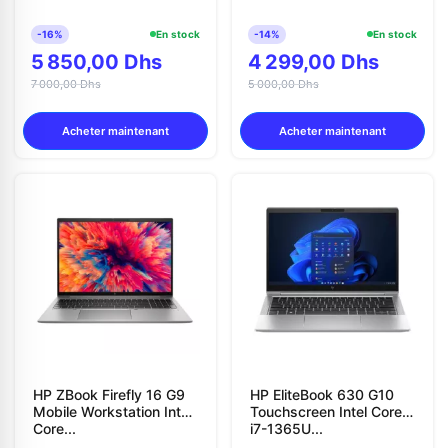
-16%
En stock
-14%
En stock
5 850,00 Dhs
4 299,00 Dhs
7 000,00 Dhs
5 000,00 Dhs
Acheter maintenant
Acheter maintenant
HP ZBook Firefly 16 G9
HP EliteBook 630 G10
Mobile Workstation Intel
Touchscreen Intel Core
Core...
i7-1365U...