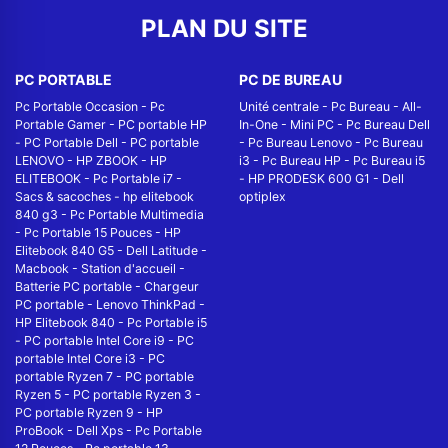
PLAN DU SITE
PC PORTABLE
PC DE BUREAU
Pc Portable Occasion
-
Pc
Unité centrale
-
Pc Bureau
-
All-
Portable Gamer
-
PC portable HP
In-One
-
Mini PC
-
Pc Bureau Dell
-
PC Portable Dell
-
PC portable
-
Pc Bureau Lenovo
-
Pc Bureau
LENOVO
-
HP ZBOOK
-
HP
i3
-
Pc Bureau HP
-
Pc Bureau i5
ELITEBOOK
-
Pc Portable i7
-
-
HP PRODESK 600 G1
-
Dell
Sacs & sacoches
-
hp elitebook
optiplex
840 g3
-
Pc Portable Multimedia
-
Pc Portable 15 Pouces
-
HP
Elitebook 840 G5
-
Dell Latitude
-
Macbook
-
Station d'accueil
-
Batterie PC portable
-
Chargeur
PC portable
-
Lenovo ThinkPad
-
HP Elitebook 840
-
Pc Portable i5
-
PC portable Intel Core i9
-
PC
portable Intel Core i3
-
PC
portable Ryzen 7
-
PC portable
Ryzen 5
-
PC portable Ryzen 3
-
PC portable Ryzen 9
-
HP
ProBook
-
Dell Xps
-
Pc Portable