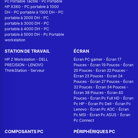
Pc Portable Tactile
-
Pc Portable
HP X360
-
PC portable à 1000
DH
-
PC portable à 1500 DH
-
PC
portable à 2000 DH
-
PC
portable à 3000 DH
-
PC
portable à 4000 DH
-
PC
portable à 5000 DH
-
Pc Portable
workstation
STATION DE TRAVAIL
ÉCRAN
HP Z Workstation
-
DELL
Écran PC gamer
-
Écran 17
PRECISION
-
LENOVO
Pouces
-
Écran 19 Pouces
-
Écran
ThinkStation
-
Serveur
20 Pouces
-
Écran 22 Pouces
-
Écran 23 Pouces
-
Écran 24
Pouces
-
Écran 27 Pouces
-
Écran
32 Pouces
-
Écran 34 Pouces
-
Écran 38 Pouces
-
Écran 40
Pouces
-
Écran Pc Full HD
-
Écran
Pc HP
-
Écran Pc Dell
-
Écran Pc
Lenovo
-
Écran Pc AOC
-
Écran
Pc MSI
-
Écran Pc ASUS
-
Écran
Pc Connect
COMPOSANTS PC
PÉRIPHÉRIQUES PC