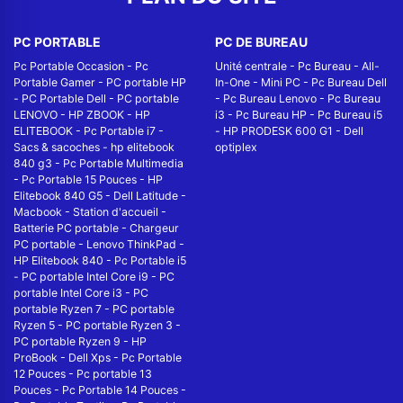
PC PORTABLE
PC DE BUREAU
Pc Portable Occasion
-
Pc
Unité centrale
-
Pc Bureau
-
All-
Portable Gamer
-
PC portable HP
In-One
-
Mini PC
-
Pc Bureau Dell
-
PC Portable Dell
-
PC portable
-
Pc Bureau Lenovo
-
Pc Bureau
LENOVO
-
HP ZBOOK
-
HP
i3
-
Pc Bureau HP
-
Pc Bureau i5
ELITEBOOK
-
Pc Portable i7
-
-
HP PRODESK 600 G1
-
Dell
Sacs & sacoches
-
hp elitebook
optiplex
840 g3
-
Pc Portable Multimedia
-
Pc Portable 15 Pouces
-
HP
Elitebook 840 G5
-
Dell Latitude
-
Macbook
-
Station d'accueil
-
Batterie PC portable
-
Chargeur
PC portable
-
Lenovo ThinkPad
-
HP Elitebook 840
-
Pc Portable i5
-
PC portable Intel Core i9
-
PC
portable Intel Core i3
-
PC
portable Ryzen 7
-
PC portable
Ryzen 5
-
PC portable Ryzen 3
-
PC portable Ryzen 9
-
HP
ProBook
-
Dell Xps
-
Pc Portable
12 Pouces
-
Pc portable 13
Pouces
-
Pc Portable 14 Pouces
-