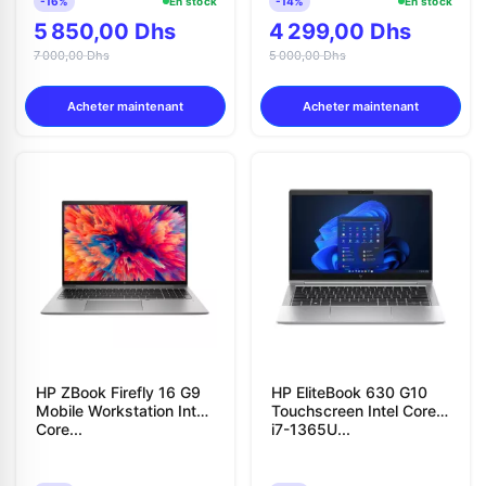
-16%
En stock
-14%
En stock
5 850,00 Dhs
4 299,00 Dhs
7 000,00 Dhs
5 000,00 Dhs
Acheter maintenant
Acheter maintenant
HP ZBook Firefly 16 G9
HP EliteBook 630 G10
Mobile Workstation Intel
Touchscreen Intel Core
Core...
i7-1365U...