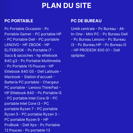
PLAN DU SITE
PC PORTABLE
PC DE BUREAU
Pc Portable Occasion
-
Pc
Unité centrale
-
Pc Bureau
-
All-
Portable Gamer
-
PC portable HP
In-One
-
Mini PC
-
Pc Bureau Dell
-
PC Portable Dell
-
PC portable
-
Pc Bureau Lenovo
-
Pc Bureau
LENOVO
-
HP ZBOOK
-
HP
i3
-
Pc Bureau HP
-
Pc Bureau i5
ELITEBOOK
-
Pc Portable i7
-
-
HP PRODESK 600 G1
-
Dell
Sacs & sacoches
-
hp elitebook
optiplex
840 g3
-
Pc Portable Multimedia
-
Pc Portable 15 Pouces
-
HP
Elitebook 840 G5
-
Dell Latitude
-
Macbook
-
Station d'accueil
-
Batterie PC portable
-
Chargeur
PC portable
-
Lenovo ThinkPad
-
HP Elitebook 840
-
Pc Portable i5
-
PC portable Intel Core i9
-
PC
portable Intel Core i3
-
PC
portable Ryzen 7
-
PC portable
Ryzen 5
-
PC portable Ryzen 3
-
PC portable Ryzen 9
-
HP
ProBook
-
Dell Xps
-
Pc Portable
12 Pouces
-
Pc portable 13