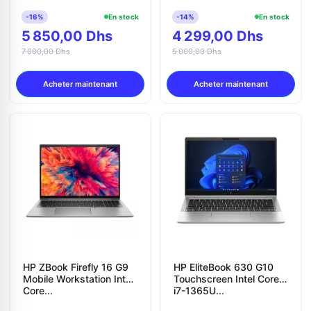
-16%
En stock
-14%
En stock
5 850,00 Dhs
4 299,00 Dhs
7 000,00 Dhs
5 000,00 Dhs
Acheter maintenant
Acheter maintenant
HP ZBook Firefly 16 G9
HP EliteBook 630 G10
Mobile Workstation Intel
Touchscreen Intel Core
Core...
i7-1365U...