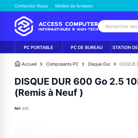
Contactez-Nous
Modes de livraison
PC PORTABLE
PC DE BUREAU
STATION DE
Accueil
Composants PC
Disque Dur
DISQUE D
DISQUE DUR 600 Go 2.5 10
(Remis à Neuf )
Réf:
d30