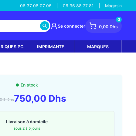
06 37 08 07 06
06 36 88 27 81
Magasin
|
|
0
Se connecter
0,00 Dhs
ÉRIQUES PC
IMPRIMANTE
MARQUES
En stock
750,00 Dhs
,00 Dhs
Livraison à domicile
sous 2 à 5 jours