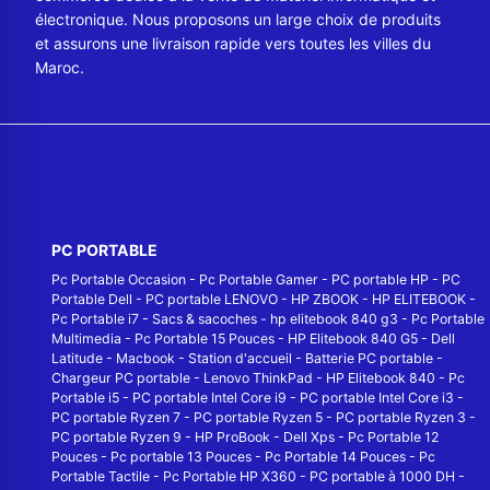
électronique. Nous proposons un large choix de produits
et assurons une livraison rapide vers toutes les villes du
Maroc.
PC PORTABLE
Pc Portable Occasion
-
Pc Portable Gamer
-
PC portable HP
-
PC
Portable Dell
-
PC portable LENOVO
-
HP ZBOOK
-
HP ELITEBOOK
-
Pc Portable i7
-
Sacs & sacoches
-
hp elitebook 840 g3
-
Pc Portable
Multimedia
-
Pc Portable 15 Pouces
-
HP Elitebook 840 G5
-
Dell
Latitude
-
Macbook
-
Station d'accueil
-
Batterie PC portable
-
Chargeur PC portable
-
Lenovo ThinkPad
-
HP Elitebook 840
-
Pc
Portable i5
-
PC portable Intel Core i9
-
PC portable Intel Core i3
-
PC portable Ryzen 7
-
PC portable Ryzen 5
-
PC portable Ryzen 3
-
PC portable Ryzen 9
-
HP ProBook
-
Dell Xps
-
Pc Portable 12
Pouces
-
Pc portable 13 Pouces
-
Pc Portable 14 Pouces
-
Pc
Portable Tactile
-
Pc Portable HP X360
-
PC portable à 1000 DH
-