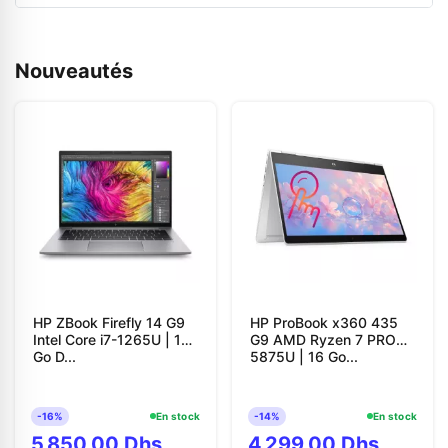
Nouveautés
HP ZBook Firefly 14 G9
HP ProBook x360 435
Intel Core i7-1265U | 16
G9 AMD Ryzen 7 PRO
Go D...
5875U | 16 Go...
-16%
En stock
-14%
En stock
5 850,00 Dhs
4 299,00 Dhs