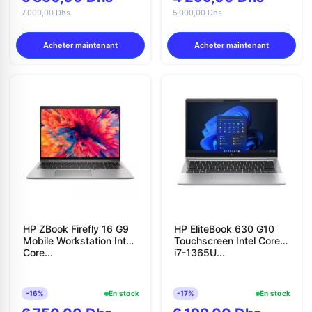
7 000,00 Dhs
5 000,00 Dhs
Acheter maintenant
Acheter maintenant
HP ZBook Firefly 16 G9
HP EliteBook 630 G10
Mobile Workstation Intel
Touchscreen Intel Core
Core...
i7-1365U...
-16%
En stock
-17%
En stock