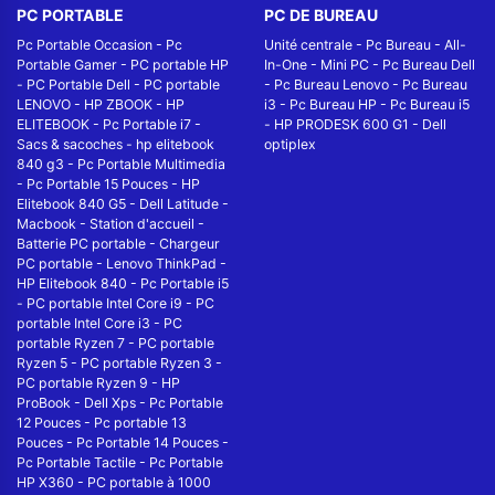
PC PORTABLE
PC DE BUREAU
Pc Portable Occasion
-
Pc
Unité centrale
-
Pc Bureau
-
All-
Portable Gamer
-
PC portable HP
In-One
-
Mini PC
-
Pc Bureau Dell
-
PC Portable Dell
-
PC portable
-
Pc Bureau Lenovo
-
Pc Bureau
LENOVO
-
HP ZBOOK
-
HP
i3
-
Pc Bureau HP
-
Pc Bureau i5
ELITEBOOK
-
Pc Portable i7
-
-
HP PRODESK 600 G1
-
Dell
Sacs & sacoches
-
hp elitebook
optiplex
840 g3
-
Pc Portable Multimedia
-
Pc Portable 15 Pouces
-
HP
Elitebook 840 G5
-
Dell Latitude
-
Macbook
-
Station d'accueil
-
Batterie PC portable
-
Chargeur
PC portable
-
Lenovo ThinkPad
-
HP Elitebook 840
-
Pc Portable i5
-
PC portable Intel Core i9
-
PC
portable Intel Core i3
-
PC
portable Ryzen 7
-
PC portable
Ryzen 5
-
PC portable Ryzen 3
-
PC portable Ryzen 9
-
HP
ProBook
-
Dell Xps
-
Pc Portable
12 Pouces
-
Pc portable 13
Pouces
-
Pc Portable 14 Pouces
-
Pc Portable Tactile
-
Pc Portable
HP X360
-
PC portable à 1000