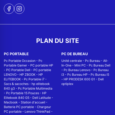
PLAN DU SITE
PC PORTABLE
PC DE BUREAU
Pc Portable Occasion
-
Pc
Unité centrale
-
Pc Bureau
-
All-
Portable Gamer
-
PC portable HP
In-One
-
Mini PC
-
Pc Bureau Dell
-
PC Portable Dell
-
PC portable
-
Pc Bureau Lenovo
-
Pc Bureau
LENOVO
-
HP ZBOOK
-
HP
i3
-
Pc Bureau HP
-
Pc Bureau i5
ELITEBOOK
-
Pc Portable i7
-
-
HP PRODESK 600 G1
-
Dell
Sacs & sacoches
-
hp elitebook
optiplex
840 g3
-
Pc Portable Multimedia
-
Pc Portable 15 Pouces
-
HP
Elitebook 840 G5
-
Dell Latitude
-
Macbook
-
Station d'accueil
-
Batterie PC portable
-
Chargeur
PC portable
-
Lenovo ThinkPad
-