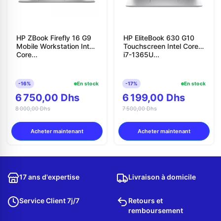
HP ZBook Firefly 16 G9
HP EliteBook 630 G10
Mobile Workstation Intel
Touchscreen Intel Core
Core...
i7-1365U...
-16%
En stock
-17%
En stock
6 750,00 Dhs
6 199,00 Dhs
8 000,00 Dhs
7 500,00 Dhs
Acheter maintenant
Acheter maintenant
17 ans d'expertise
Livraison à domicile
Service Client 7j/7
Retours et
remboursement