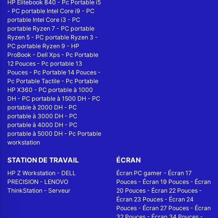
HP Elitebook 840
-
Pc Portable i5
-
PC portable Intel Core i9
-
PC
portable Intel Core i3
-
PC
portable Ryzen 7
-
PC portable
Ryzen 5
-
PC portable Ryzen 3
-
PC portable Ryzen 9
-
HP
ProBook
-
Dell Xps
-
Pc Portable
12 Pouces
-
Pc portable 13
Pouces
-
Pc Portable 14 Pouces
-
Pc Portable Tactile
-
Pc Portable
HP X360
-
PC portable à 1000
DH
-
PC portable à 1500 DH
-
PC
portable à 2000 DH
-
PC
portable à 3000 DH
-
PC
portable à 4000 DH
-
PC
portable à 5000 DH
-
Pc Portable
workstation
STATION DE TRAVAIL
ÉCRAN
HP Z Workstation
-
DELL
Écran PC gamer
-
Écran 17
PRECISION
-
LENOVO
Pouces
-
Écran 19 Pouces
-
Écran
ThinkStation
-
Serveur
20 Pouces
-
Écran 22 Pouces
-
Écran 23 Pouces
-
Écran 24
Pouces
-
Écran 27 Pouces
-
Écran
32 Pouces
-
Écran 34 Pouces
-