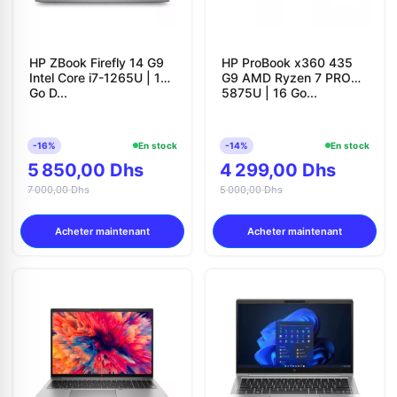
HP ZBook Firefly 14 G9
HP ProBook x360 435
Intel Core i7-1265U | 16
G9 AMD Ryzen 7 PRO
Go D...
5875U | 16 Go...
-16%
En stock
-14%
En stock
5 850,00 Dhs
4 299,00 Dhs
7 000,00 Dhs
5 000,00 Dhs
Acheter maintenant
Acheter maintenant