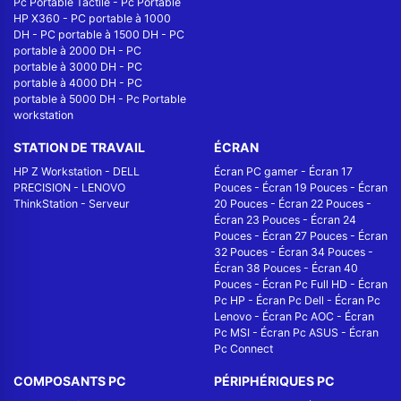
Pc Portable Tactile
-
Pc Portable
HP X360
-
PC portable à 1000
DH
-
PC portable à 1500 DH
-
PC
portable à 2000 DH
-
PC
portable à 3000 DH
-
PC
portable à 4000 DH
-
PC
portable à 5000 DH
-
Pc Portable
workstation
STATION DE TRAVAIL
ÉCRAN
HP Z Workstation
-
DELL
Écran PC gamer
-
Écran 17
PRECISION
-
LENOVO
Pouces
-
Écran 19 Pouces
-
Écran
ThinkStation
-
Serveur
20 Pouces
-
Écran 22 Pouces
-
Écran 23 Pouces
-
Écran 24
Pouces
-
Écran 27 Pouces
-
Écran
32 Pouces
-
Écran 34 Pouces
-
Écran 38 Pouces
-
Écran 40
Pouces
-
Écran Pc Full HD
-
Écran
Pc HP
-
Écran Pc Dell
-
Écran Pc
Lenovo
-
Écran Pc AOC
-
Écran
Pc MSI
-
Écran Pc ASUS
-
Écran
Pc Connect
COMPOSANTS PC
PÉRIPHÉRIQUES PC