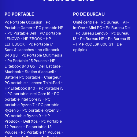
PC PORTABLE
PC DE BUREAU
Pc Portable Occasion
-
Pc
Unité centrale
-
Pc Bureau
-
All-
Portable Gamer
-
PC portable HP
In-One
-
Mini PC
-
Pc Bureau Dell
-
PC Portable Dell
-
PC portable
-
Pc Bureau Lenovo
-
Pc Bureau
LENOVO
-
HP ZBOOK
-
HP
i3
-
Pc Bureau HP
-
Pc Bureau i5
ELITEBOOK
-
Pc Portable i7
-
-
HP PRODESK 600 G1
-
Dell
Sacs & sacoches
-
hp elitebook
optiplex
840 g3
-
Pc Portable Multimedia
-
Pc Portable 15 Pouces
-
HP
Elitebook 840 G5
-
Dell Latitude
-
Macbook
-
Station d'accueil
-
Batterie PC portable
-
Chargeur
PC portable
-
Lenovo ThinkPad
-
HP Elitebook 840
-
Pc Portable i5
-
PC portable Intel Core i9
-
PC
portable Intel Core i3
-
PC
portable Ryzen 7
-
PC portable
Ryzen 5
-
PC portable Ryzen 3
-
PC portable Ryzen 9
-
HP
ProBook
-
Dell Xps
-
Pc Portable
12 Pouces
-
Pc portable 13
Pouces
-
Pc Portable 14 Pouces
-