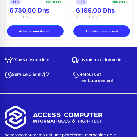
-16%
En stock
-17%
En stock
6 750,00 Dhs
6 199,00 Dhs
8 000,00 Dhs
7 500,00 Dhs
Acheter maintenant
Acheter maintenant
17 ans d'expertise
Livraison à domicile
Service Client 7j/7
Retours et
remboursement
accesscomputer.ma est une plateforme marocaine de e-