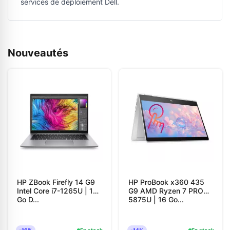
services de déploiement Dell.
Nouveautés
HP ZBook Firefly 14 G9
HP ProBook x360 435
Intel Core i7-1265U | 16
G9 AMD Ryzen 7 PRO
Go D...
5875U | 16 Go...
-16%
En stock
-14%
En stock