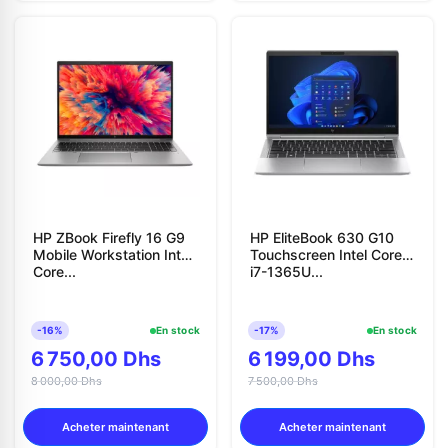
HP ZBook Firefly 16 G9
HP EliteBook 630 G10
Mobile Workstation Intel
Touchscreen Intel Core
Core...
i7-1365U...
-16%
En stock
-17%
En stock
6 750,00 Dhs
6 199,00 Dhs
8 000,00 Dhs
7 500,00 Dhs
Acheter maintenant
Acheter maintenant