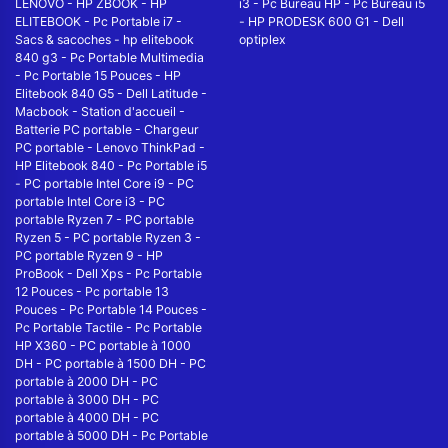
LENOVO
-
HP ZBOOK
-
HP
i3
-
Pc Bureau HP
-
Pc Bureau i5
ELITEBOOK
-
Pc Portable i7
-
-
HP PRODESK 600 G1
-
Dell
Sacs & sacoches
-
hp elitebook
optiplex
840 g3
-
Pc Portable Multimedia
-
Pc Portable 15 Pouces
-
HP
Elitebook 840 G5
-
Dell Latitude
-
Macbook
-
Station d'accueil
-
Batterie PC portable
-
Chargeur
PC portable
-
Lenovo ThinkPad
-
HP Elitebook 840
-
Pc Portable i5
-
PC portable Intel Core i9
-
PC
portable Intel Core i3
-
PC
portable Ryzen 7
-
PC portable
Ryzen 5
-
PC portable Ryzen 3
-
PC portable Ryzen 9
-
HP
ProBook
-
Dell Xps
-
Pc Portable
12 Pouces
-
Pc portable 13
Pouces
-
Pc Portable 14 Pouces
-
Pc Portable Tactile
-
Pc Portable
HP X360
-
PC portable à 1000
DH
-
PC portable à 1500 DH
-
PC
portable à 2000 DH
-
PC
portable à 3000 DH
-
PC
portable à 4000 DH
-
PC
portable à 5000 DH
-
Pc Portable