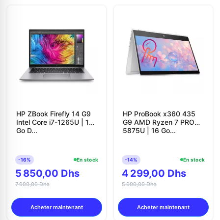
HP ZBook Firefly 14 G9
HP ProBook x360 435
Intel Core i7-1265U | 16
G9 AMD Ryzen 7 PRO
Go D...
5875U | 16 Go...
-16%
En stock
-14%
En stock
5 850,00 Dhs
4 299,00 Dhs
7 000,00 Dhs
5 000,00 Dhs
Acheter maintenant
Acheter maintenant