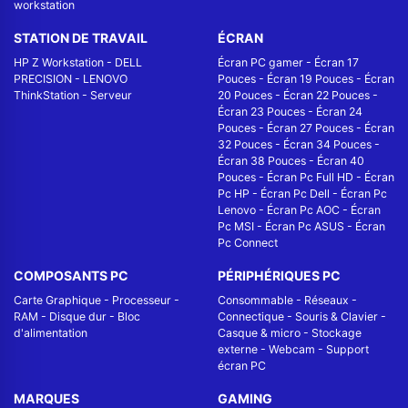
workstation
STATION DE TRAVAIL
ÉCRAN
HP Z Workstation
-
DELL
Écran PC gamer
-
Écran 17
PRECISION
-
LENOVO
Pouces
-
Écran 19 Pouces
-
Écran
ThinkStation
-
Serveur
20 Pouces
-
Écran 22 Pouces
-
Écran 23 Pouces
-
Écran 24
Pouces
-
Écran 27 Pouces
-
Écran
32 Pouces
-
Écran 34 Pouces
-
Écran 38 Pouces
-
Écran 40
Pouces
-
Écran Pc Full HD
-
Écran
Pc HP
-
Écran Pc Dell
-
Écran Pc
Lenovo
-
Écran Pc AOC
-
Écran
Pc MSI
-
Écran Pc ASUS
-
Écran
Pc Connect
COMPOSANTS PC
PÉRIPHÉRIQUES PC
Carte Graphique
-
Processeur
-
Consommable
-
Réseaux -
RAM
-
Disque dur
-
Bloc
Connectique
-
Souris & Clavier
-
d'alimentation
Casque & micro
-
Stockage
externe
-
Webcam
-
Support
écran PC
MARQUES
GAMING