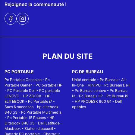
Rejoignez la communauté !
PLAN DU SITE
PC PORTABLE
PC DE BUREAU
Pc Portable Occasion
-
Pc
Unité centrale
-
Pc Bureau
-
All-
Portable Gamer
-
PC portable HP
In-One
-
Mini PC
-
Pc Bureau Dell
-
PC Portable Dell
-
PC portable
-
Pc Bureau Lenovo
-
Pc Bureau
LENOVO
-
HP ZBOOK
-
HP
i3
-
Pc Bureau HP
-
Pc Bureau i5
ELITEBOOK
-
Pc Portable i7
-
-
HP PRODESK 600 G1
-
Dell
Sacs & sacoches
-
hp elitebook
optiplex
840 g3
-
Pc Portable Multimedia
-
Pc Portable 15 Pouces
-
HP
Elitebook 840 G5
-
Dell Latitude
-
Macbook
-
Station d'accueil
-
Batterie PC portable
-
Chargeur