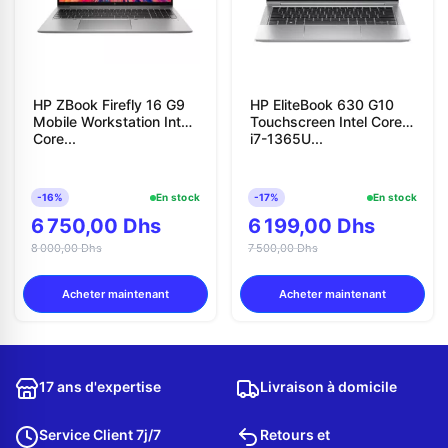
HP ZBook Firefly 16 G9
HP EliteBook 630 G10
Mobile Workstation Intel
Touchscreen Intel Core
Core...
i7-1365U...
-16%
En stock
-17%
En stock
6 750,00 Dhs
6 199,00 Dhs
8 000,00 Dhs
7 500,00 Dhs
Acheter maintenant
Acheter maintenant
17 ans d'expertise
Livraison à domicile
Service Client 7j/7
Retours et