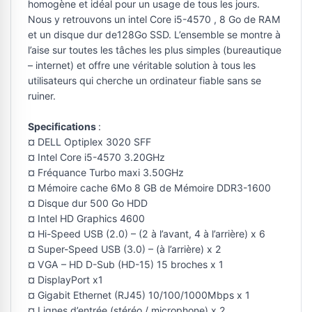
homogène et idéal pour un usage de tous les jours.
Nous y retrouvons un intel Core i5-4570 , 8 Go de RAM
et un disque dur de128Go SSD. L’ensemble se montre à
l’aise sur toutes les tâches les plus simples (bureautique
– internet) et offre une véritable solution à tous les
utilisateurs qui cherche un ordinateur fiable sans se
ruiner.
Specifications
:
¤ DELL Optiplex 3020 SFF
¤ Intel Core i5-4570 3.20GHz
¤ Fréquance Turbo maxi 3.50GHz
¤ Mémoire cache 6Mo 8 GB de Mémoire DDR3-1600
¤ Disque dur 500 Go HDD
¤ Intel HD Graphics 4600
¤ Hi-Speed USB (2.0) – (2 à l’avant, 4 à l’arrière) x 6
¤ Super-Speed USB (3.0) – (à l’arrière) x 2
¤ VGA – HD D-Sub (HD-15) 15 broches x 1
¤ DisplayPort x1
¤ Gigabit Ethernet (RJ45) 10/100/1000Mbps x 1
¤ Lignes d’entrée (stéréo / microphone) x 2