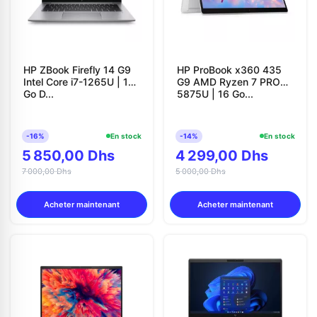
HP ZBook Firefly 14 G9
HP ProBook x360 435
Intel Core i7-1265U | 16
G9 AMD Ryzen 7 PRO
Go D...
5875U | 16 Go...
-16%
En stock
-14%
En stock
5 850,00 Dhs
4 299,00 Dhs
7 000,00 Dhs
5 000,00 Dhs
Acheter maintenant
Acheter maintenant