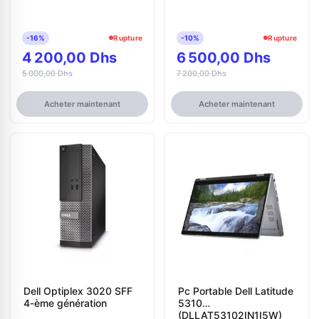
-16%
Rupture
-10%
Rupture
4 200,00 Dhs
6 500,00 Dhs
5 000,00 Dhs
7 200,00 Dhs
Acheter maintenant
Acheter maintenant
Dell Optiplex 3020 SFF
Pc Portable Dell Latitude
4-ème génération
5310
(DLLAT53102IN1I5W)