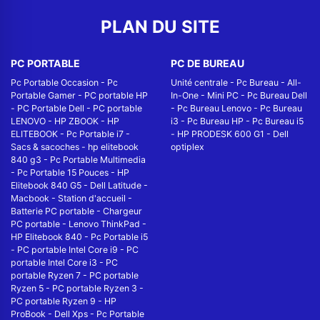
PLAN DU SITE
PC PORTABLE
PC DE BUREAU
Pc Portable Occasion
-
Pc
Unité centrale
-
Pc Bureau
-
All-
Portable Gamer
-
PC portable HP
In-One
-
Mini PC
-
Pc Bureau Dell
-
PC Portable Dell
-
PC portable
-
Pc Bureau Lenovo
-
Pc Bureau
LENOVO
-
HP ZBOOK
-
HP
i3
-
Pc Bureau HP
-
Pc Bureau i5
ELITEBOOK
-
Pc Portable i7
-
-
HP PRODESK 600 G1
-
Dell
Sacs & sacoches
-
hp elitebook
optiplex
840 g3
-
Pc Portable Multimedia
-
Pc Portable 15 Pouces
-
HP
Elitebook 840 G5
-
Dell Latitude
-
Macbook
-
Station d'accueil
-
Batterie PC portable
-
Chargeur
PC portable
-
Lenovo ThinkPad
-
HP Elitebook 840
-
Pc Portable i5
-
PC portable Intel Core i9
-
PC
portable Intel Core i3
-
PC
portable Ryzen 7
-
PC portable
Ryzen 5
-
PC portable Ryzen 3
-
PC portable Ryzen 9
-
HP
ProBook
-
Dell Xps
-
Pc Portable