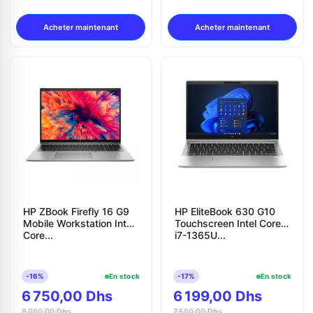
Acheter maintenant
Acheter maintenant
HP ZBook Firefly 16 G9
HP EliteBook 630 G10
Mobile Workstation Intel
Touchscreen Intel Core
Core...
i7-1365U...
-16%
En stock
-17%
En stock
6 750,00 Dhs
6 199,00 Dhs
8 000,00 Dhs
7 500,00 Dhs