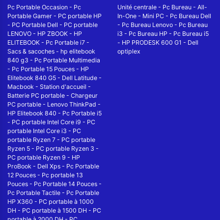
Pc Portable Occasion
-
Pc
Unité centrale
-
Pc Bureau
-
All-
Portable Gamer
-
PC portable HP
In-One
-
Mini PC
-
Pc Bureau Dell
-
PC Portable Dell
-
PC portable
-
Pc Bureau Lenovo
-
Pc Bureau
LENOVO
-
HP ZBOOK
-
HP
i3
-
Pc Bureau HP
-
Pc Bureau i5
ELITEBOOK
-
Pc Portable i7
-
-
HP PRODESK 600 G1
-
Dell
Sacs & sacoches
-
hp elitebook
optiplex
840 g3
-
Pc Portable Multimedia
-
Pc Portable 15 Pouces
-
HP
Elitebook 840 G5
-
Dell Latitude
-
Macbook
-
Station d'accueil
-
Batterie PC portable
-
Chargeur
PC portable
-
Lenovo ThinkPad
-
HP Elitebook 840
-
Pc Portable i5
-
PC portable Intel Core i9
-
PC
portable Intel Core i3
-
PC
portable Ryzen 7
-
PC portable
Ryzen 5
-
PC portable Ryzen 3
-
PC portable Ryzen 9
-
HP
ProBook
-
Dell Xps
-
Pc Portable
12 Pouces
-
Pc portable 13
Pouces
-
Pc Portable 14 Pouces
-
Pc Portable Tactile
-
Pc Portable
HP X360
-
PC portable à 1000
DH
-
PC portable à 1500 DH
-
PC
portable à 2000 DH
-
PC