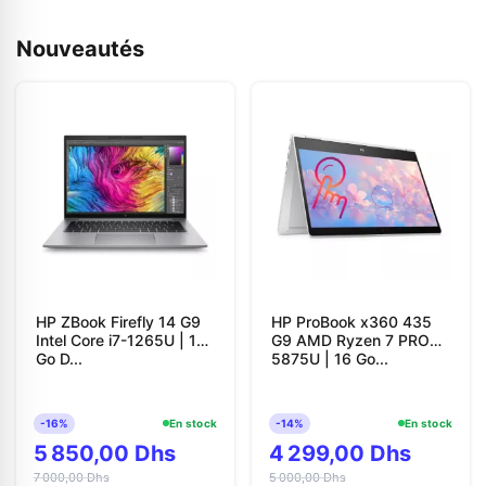
Nouveautés
HP ZBook Firefly 14 G9
HP ProBook x360 435
Intel Core i7-1265U | 16
G9 AMD Ryzen 7 PRO
Go D...
5875U | 16 Go...
-16%
En stock
-14%
En stock
5 850,00 Dhs
4 299,00 Dhs
7 000,00 Dhs
5 000,00 Dhs