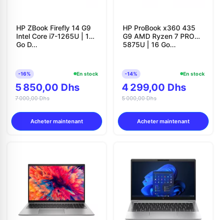
HP ZBook Firefly 14 G9
HP ProBook x360 435
Intel Core i7-1265U | 16
G9 AMD Ryzen 7 PRO
Go D...
5875U | 16 Go...
-16%
En stock
-14%
En stock
5 850,00 Dhs
4 299,00 Dhs
7 000,00 Dhs
5 000,00 Dhs
Acheter maintenant
Acheter maintenant