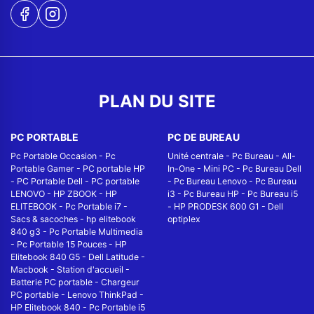
PLAN DU SITE
PC PORTABLE
PC DE BUREAU
Pc Portable Occasion
-
Pc
Unité centrale
-
Pc Bureau
-
All-
Portable Gamer
-
PC portable HP
In-One
-
Mini PC
-
Pc Bureau Dell
-
PC Portable Dell
-
PC portable
-
Pc Bureau Lenovo
-
Pc Bureau
LENOVO
-
HP ZBOOK
-
HP
i3
-
Pc Bureau HP
-
Pc Bureau i5
ELITEBOOK
-
Pc Portable i7
-
-
HP PRODESK 600 G1
-
Dell
Sacs & sacoches
-
hp elitebook
optiplex
840 g3
-
Pc Portable Multimedia
-
Pc Portable 15 Pouces
-
HP
Elitebook 840 G5
-
Dell Latitude
-
Macbook
-
Station d'accueil
-
Batterie PC portable
-
Chargeur
PC portable
-
Lenovo ThinkPad
-
HP Elitebook 840
-
Pc Portable i5