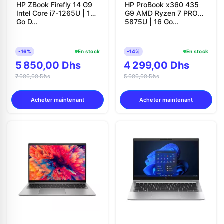
HP ZBook Firefly 14 G9
HP ProBook x360 435
Intel Core i7-1265U | 16
G9 AMD Ryzen 7 PRO
Go D...
5875U | 16 Go...
-16%
En stock
-14%
En stock
5 850,00 Dhs
4 299,00 Dhs
7 000,00 Dhs
5 000,00 Dhs
Acheter maintenant
Acheter maintenant