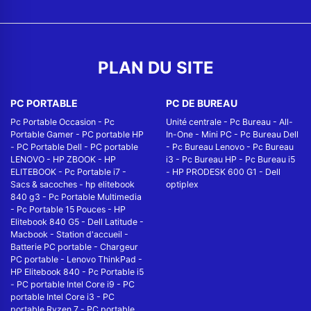
PLAN DU SITE
PC PORTABLE
PC DE BUREAU
Pc Portable Occasion
-
Pc
Unité centrale
-
Pc Bureau
-
All-
Portable Gamer
-
PC portable HP
In-One
-
Mini PC
-
Pc Bureau Dell
-
PC Portable Dell
-
PC portable
-
Pc Bureau Lenovo
-
Pc Bureau
LENOVO
-
HP ZBOOK
-
HP
i3
-
Pc Bureau HP
-
Pc Bureau i5
ELITEBOOK
-
Pc Portable i7
-
-
HP PRODESK 600 G1
-
Dell
Sacs & sacoches
-
hp elitebook
optiplex
840 g3
-
Pc Portable Multimedia
-
Pc Portable 15 Pouces
-
HP
Elitebook 840 G5
-
Dell Latitude
-
Macbook
-
Station d'accueil
-
Batterie PC portable
-
Chargeur
PC portable
-
Lenovo ThinkPad
-
HP Elitebook 840
-
Pc Portable i5
-
PC portable Intel Core i9
-
PC
portable Intel Core i3
-
PC
portable Ryzen 7
-
PC portable