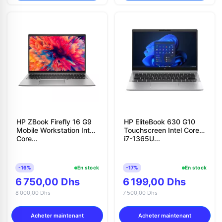
HP ZBook Firefly 16 G9
HP EliteBook 630 G10
Mobile Workstation Intel
Touchscreen Intel Core
Core...
i7-1365U...
-16%
En stock
-17%
En stock
6 750,00 Dhs
6 199,00 Dhs
8 000,00 Dhs
7 500,00 Dhs
Acheter maintenant
Acheter maintenant