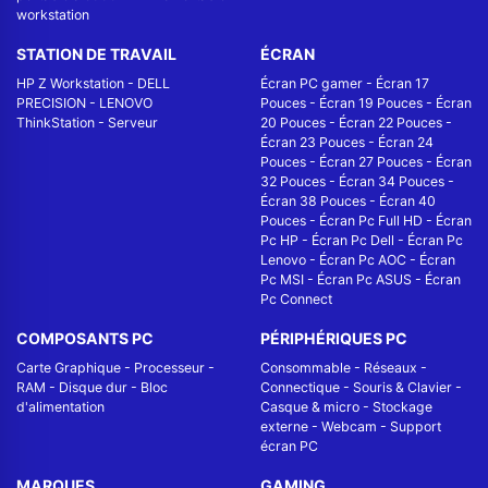
workstation
STATION DE TRAVAIL
ÉCRAN
HP Z Workstation
-
DELL
Écran PC gamer
-
Écran 17
PRECISION
-
LENOVO
Pouces
-
Écran 19 Pouces
-
Écran
ThinkStation
-
Serveur
20 Pouces
-
Écran 22 Pouces
-
Écran 23 Pouces
-
Écran 24
Pouces
-
Écran 27 Pouces
-
Écran
32 Pouces
-
Écran 34 Pouces
-
Écran 38 Pouces
-
Écran 40
Pouces
-
Écran Pc Full HD
-
Écran
Pc HP
-
Écran Pc Dell
-
Écran Pc
Lenovo
-
Écran Pc AOC
-
Écran
Pc MSI
-
Écran Pc ASUS
-
Écran
Pc Connect
COMPOSANTS PC
PÉRIPHÉRIQUES PC
Carte Graphique
-
Processeur
-
Consommable
-
Réseaux -
RAM
-
Disque dur
-
Bloc
Connectique
-
Souris & Clavier
-
d'alimentation
Casque & micro
-
Stockage
externe
-
Webcam
-
Support
écran PC
MARQUES
GAMING