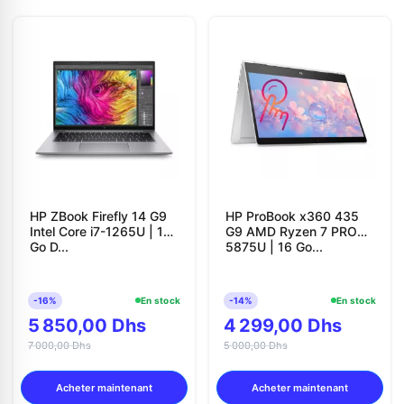
HP ZBook Firefly 14 G9
HP ProBook x360 435
Intel Core i7-1265U | 16
G9 AMD Ryzen 7 PRO
Go D...
5875U | 16 Go...
-16%
En stock
-14%
En stock
5 850,00 Dhs
4 299,00 Dhs
7 000,00 Dhs
5 000,00 Dhs
Acheter maintenant
Acheter maintenant