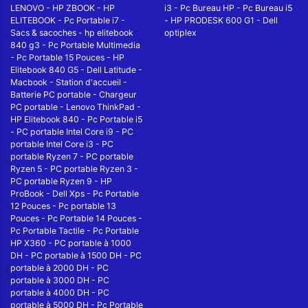
LENOVO
-
HP ZBOOK
-
HP
i3
-
Pc Bureau HP
-
Pc Bureau i5
ELITEBOOK
-
Pc Portable i7
-
-
HP PRODESK 600 G1
-
Dell
Sacs & sacoches
-
hp elitebook
optiplex
840 g3
-
Pc Portable Multimedia
-
Pc Portable 15 Pouces
-
HP
Elitebook 840 G5
-
Dell Latitude
-
Macbook
-
Station d'accueil
-
Batterie PC portable
-
Chargeur
PC portable
-
Lenovo ThinkPad
-
HP Elitebook 840
-
Pc Portable i5
-
PC portable Intel Core i9
-
PC
portable Intel Core i3
-
PC
portable Ryzen 7
-
PC portable
Ryzen 5
-
PC portable Ryzen 3
-
PC portable Ryzen 9
-
HP
ProBook
-
Dell Xps
-
Pc Portable
12 Pouces
-
Pc portable 13
Pouces
-
Pc Portable 14 Pouces
-
Pc Portable Tactile
-
Pc Portable
HP X360
-
PC portable à 1000
DH
-
PC portable à 1500 DH
-
PC
portable à 2000 DH
-
PC
portable à 3000 DH
-
PC
portable à 4000 DH
-
PC
portable à 5000 DH
-
Pc Portable