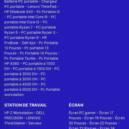
Batterie PC portable
-
Chargeur
PC portable
-
Lenovo ThinkPad
-
HP Elitebook 840
-
Pc Portable i5
-
PC portable Intel Core i9
-
PC
portable Intel Core i3
-
PC
portable Ryzen 7
-
PC portable
Ryzen 5
-
PC portable Ryzen 3
-
PC portable Ryzen 9
-
HP
ProBook
-
Dell Xps
-
Pc Portable
12 Pouces
-
Pc portable 13
Pouces
-
Pc Portable 14 Pouces
-
Pc Portable Tactile
-
Pc Portable
HP X360
-
PC portable à 1000
DH
-
PC portable à 1500 DH
-
PC
portable à 2000 DH
-
PC
portable à 3000 DH
-
PC
portable à 4000 DH
-
PC
portable à 5000 DH
-
Pc Portable
workstation
STATION DE TRAVAIL
ÉCRAN
HP Z Workstation
-
DELL
Écran PC gamer
-
Écran 17
PRECISION
-
LENOVO
Pouces
-
Écran 19 Pouces
-
Écran
ThinkStation
-
Serveur
20 Pouces
-
Écran 22 Pouces
-
Écran 23 Pouces
-
Écran 24