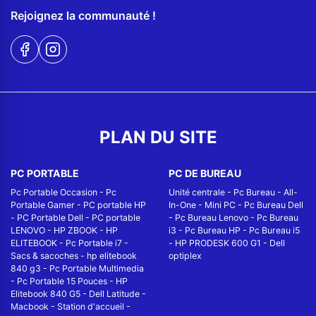
Rejoignez la communauté !
PLAN DU SITE
PC PORTABLE
PC DE BUREAU
Pc Portable Occasion
-
Pc
Unité centrale
-
Pc Bureau
-
All-
Portable Gamer
-
PC portable HP
In-One
-
Mini PC
-
Pc Bureau Dell
-
PC Portable Dell
-
PC portable
-
Pc Bureau Lenovo
-
Pc Bureau
LENOVO
-
HP ZBOOK
-
HP
i3
-
Pc Bureau HP
-
Pc Bureau i5
ELITEBOOK
-
Pc Portable i7
-
-
HP PRODESK 600 G1
-
Dell
Sacs & sacoches
-
hp elitebook
optiplex
840 g3
-
Pc Portable Multimedia
-
Pc Portable 15 Pouces
-
HP
Elitebook 840 G5
-
Dell Latitude
-
Macbook
-
Station d'accueil
-