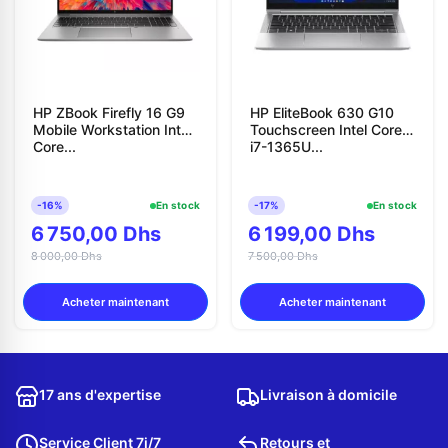
HP ZBook Firefly 16 G9
HP EliteBook 630 G10
Mobile Workstation Intel
Touchscreen Intel Core
Core...
i7-1365U...
-16%
En stock
-17%
En stock
6 750,00 Dhs
6 199,00 Dhs
8 000,00 Dhs
7 500,00 Dhs
Acheter maintenant
Acheter maintenant
17 ans d'expertise
Livraison à domicile
Service Client 7j/7
Retours et