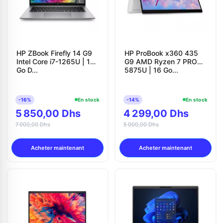
HP ZBook Firefly 14 G9
HP ProBook x360 435
Intel Core i7-1265U | 16
G9 AMD Ryzen 7 PRO
Go D...
5875U | 16 Go...
-16%
En stock
-14%
En stock
5 850,00 Dhs
4 299,00 Dhs
7 000,00 Dhs
5 000,00 Dhs
Acheter maintenant
Acheter maintenant