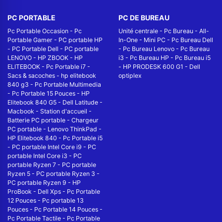
PC PORTABLE
PC DE BUREAU
Pc Portable Occasion
-
Pc
Unité centrale
-
Pc Bureau
-
All-
Portable Gamer
-
PC portable HP
In-One
-
Mini PC
-
Pc Bureau Dell
-
PC Portable Dell
-
PC portable
-
Pc Bureau Lenovo
-
Pc Bureau
LENOVO
-
HP ZBOOK
-
HP
i3
-
Pc Bureau HP
-
Pc Bureau i5
ELITEBOOK
-
Pc Portable i7
-
-
HP PRODESK 600 G1
-
Dell
Sacs & sacoches
-
hp elitebook
optiplex
840 g3
-
Pc Portable Multimedia
-
Pc Portable 15 Pouces
-
HP
Elitebook 840 G5
-
Dell Latitude
-
Macbook
-
Station d'accueil
-
Batterie PC portable
-
Chargeur
PC portable
-
Lenovo ThinkPad
-
HP Elitebook 840
-
Pc Portable i5
-
PC portable Intel Core i9
-
PC
portable Intel Core i3
-
PC
portable Ryzen 7
-
PC portable
Ryzen 5
-
PC portable Ryzen 3
-
PC portable Ryzen 9
-
HP
ProBook
-
Dell Xps
-
Pc Portable
12 Pouces
-
Pc portable 13
Pouces
-
Pc Portable 14 Pouces
-
Pc Portable Tactile
-
Pc Portable