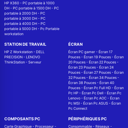
HP X360
-
PC portable à 1000
DH
-
PC portable à 1500 DH
-
PC
portable à 2000 DH
-
PC
portable à 3000 DH
-
PC
portable à 4000 DH
-
PC
portable à 5000 DH
-
Pc Portable
workstation
STATION DE TRAVAIL
ÉCRAN
HP Z Workstation
-
DELL
Écran PC gamer
-
Écran 17
PRECISION
-
LENOVO
Pouces
-
Écran 19 Pouces
-
Écran
ThinkStation
-
Serveur
20 Pouces
-
Écran 22 Pouces
-
Écran 23 Pouces
-
Écran 24
Pouces
-
Écran 27 Pouces
-
Écran
32 Pouces
-
Écran 34 Pouces
-
Écran 38 Pouces
-
Écran 40
Pouces
-
Écran Pc Full HD
-
Écran
Pc HP
-
Écran Pc Dell
-
Écran Pc
Lenovo
-
Écran Pc AOC
-
Écran
Pc MSI
-
Écran Pc ASUS
-
Écran
Pc Connect
COMPOSANTS PC
PÉRIPHÉRIQUES PC
Carte Graphique
-
Processeur
-
Consommable
-
Réseaux -