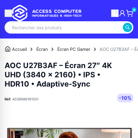
0
Accueil
Écran
Écran PC Gamer
AOC U27B3AF – Éc
AOC U27B3AF – Écran 27″ 4K
UHD (3840 × 2160) • IPS •
HDR10 • Adaptive-Sync
-10%
Réf:
4038986181501