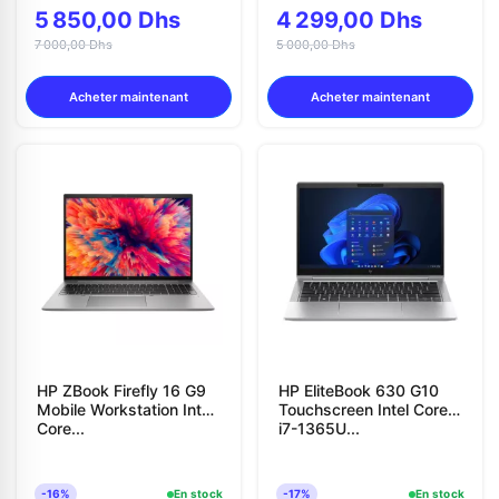
5 850,00 Dhs
4 299,00 Dhs
7 000,00 Dhs
5 000,00 Dhs
Acheter maintenant
Acheter maintenant
HP ZBook Firefly 16 G9
HP EliteBook 630 G10
Mobile Workstation Intel
Touchscreen Intel Core
Core...
i7-1365U...
-16%
En stock
-17%
En stock