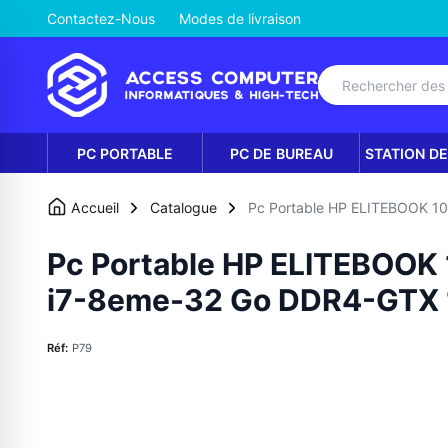
Contactez-Nous
Modes de livraison
PC PORTABLE
PC DE BUREAU
STATION DE
Accueil
Catalogue
Pc Portable HP ELITEBOOK 1
Pc Portable HP ELITEBOOK 
i7-8eme-32 Go DDR4-GTX 
Réf:
P79