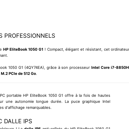
S PROFESSIONNELS
le
HP EliteBook 1050 G1
! Compact, élégant et résistant, cet ordinate
mant.
eBook 1050 G1 (4QY74EA), grâce à son processeur
Intel Core i7-8850
 M.2 PCIe de 512 Go
.
PC portable HP EliteBook 1050 G1 offre à la fois de hautes
our une autonomie longue durée. La puce graphique Intel
es d'affichage remarquables.
 DALLE IPS
périeure ! La
dalle IPS
anti-reflets du HP EliteBook 1050 G1